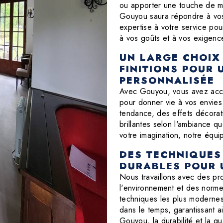
ou apporter une touche de mod
Gouyou saura répondre à vos 
expertise à votre service pou
à vos goûts et à vos exigenc
UN LARGE CHOIX
FINITIONS POUR
PERSONNALISÉE
Avec Gouyou, vous avez accès
pour donner vie à vos envies
tendance, des effets décorati
brillantes selon l'ambiance q
votre imagination, notre équi
DES TECHNIQUES
DURABLES POUR 
Nous travaillons avec des pr
l'environnement et des norme
techniques les plus modernes
dans le temps, garantissant a
Gouyou, la durabilité et la q